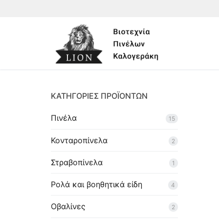
Skip
to
content
ΚΑΤΗΓΟΡΙΕΣ ΠΡΟΪΟΝΤΩΝ
Πινέλα
15
Κονταροπίνελα
Search
2
for:
Στραβοπίνελα
1
Αρχική
Ρολά και βοηθητικά είδη
4
Η Εταιρεία
Οβαλίνες
2
Προϊόντα