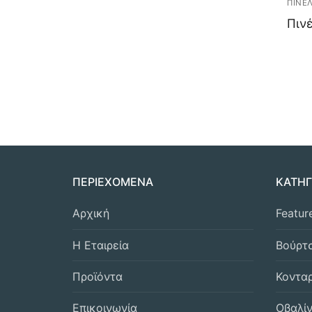
ΠΙΝΕ
Πινέ
Po
na
ΠΕΡΙΕΧΟΜΕΝΑ
ΚΑΤΗΓ
Αρχική
Featur
Η Εταιρεία
Βούρτ
Προϊόντα
Κοντα
Επικοινωνία
Οβαλί