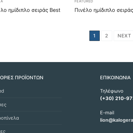
ΛΑ
FEATURED
λο ημίδιπλο σειράς Best
Πινέλο ημίδιπλο σειράς
sts
1
2
NEXT
vigation
ΟΡΙΕΣ ΠΡΟΪΟΝΤΩΝ
ΕΠΙΚΟΙΝΩΝΙΑ
ed
Τηλέφωνο
(+30) 210-9
σες
E-mail
ροπίνελα
lion@kalogera
νες