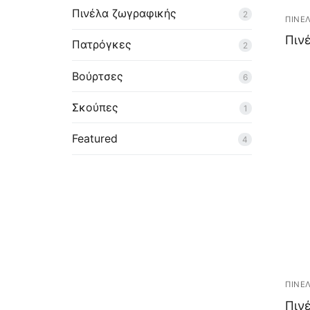
Πινέλα ζωγραφικής
2
ΠΙΝΕ
Επικοινωνία
Πινέ
Πατρόγκες
2
Βούρτσες
6
Σκούπες
1
Featured
4
ΠΙΝΕ
Πινέ