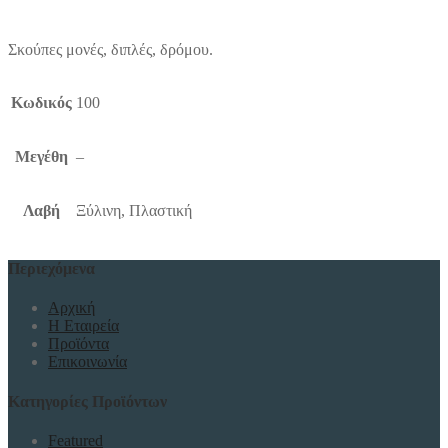
Σκούπες μονές, διπλές, δρόμου.
Κωδικός
100
Μεγέθη
–
Λαβή
Ξύλινη, Πλαστική
Περιεχόμενα
Αρχική
Η Εταιρεία
Προϊόντα
Επικοινωνία
Κατηγορίες Προϊόντων
Featured