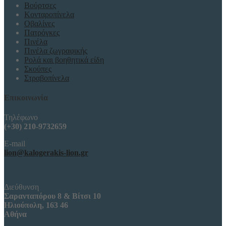
Βούρτσες
Κονταροπίνελα
Οβαλίνες
Πατρόγκες
Πινέλα
Πινέλα ζωγραφικής
Ρολά και βοηθητικά είδη
Σκούπες
Στραβοπίνελα
Επικοινωνία
Τηλέφωνο
(+30) 210-9732659
E-mail
lion@kalogerakis-lion.gr
Διεύθυνση
Σαρανταπόρου 8 & Βίτσι 10
Ηλιούπολη, 163 46
Αθήνα