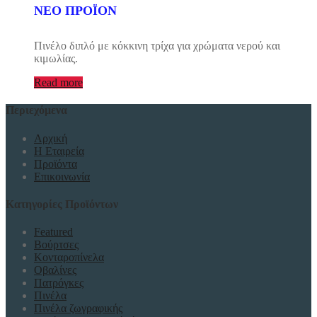
ΝΕΟ ΠΡΟΪΟΝ
Πινέλο διπλό με κόκκινη τρίχα για χρώματα νερού και
κιμωλίας.
Read more
Περιεχόμενα
Αρχική
Η Εταιρεία
Προϊόντα
Επικοινωνία
Κατηγορίες Προϊόντων
Featured
Βούρτσες
Κονταροπίνελα
Οβαλίνες
Πατρόγκες
Πινέλα
Πινέλα ζωγραφικής