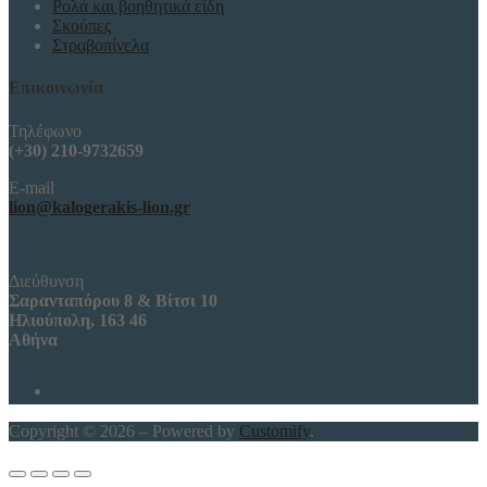
Ρολά και βοηθητικά είδη
Σκούπες
Στραβοπίνελα
Επικοινωνία
Τηλέφωνο
(+30) 210-9732659
E-mail
lion@kalogerakis-lion.gr
Διεύθυνση
Σαρανταπόρου 8 & Βίτσι 10
Ηλιούπολη, 163 46
Αθήνα
Copyright © 2026 – Powered by
Customify
.